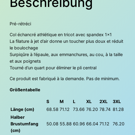
Beschreibung
h
o
t
–
Pré-rétréci
S
Col échancré athlétique en tricot avec spandex 1×1
w
La filature à jet d’air donne un toucher plus doux et réduit
e
le boulochage
a
Surpiqûre à l’épaule, aux emmanchures, au cou, à la taille
t
et aux poignets
-
Tourné d’un quart pour éliminer le pli central
s
h
Ce produit est fabriqué à la demande. Pas de minimum.
i
r
Größentabelle
t
S
M
L
XL
2XL
3XL
u
n
Länge (cm)
68.58
71.12
73.66
76.20
78.74
81.28
i
Halber
s
Brustumfang
50.08
55.88
60.96
66.04
71.12
76.20
e
(cm)