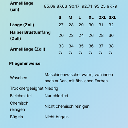
x
Ärmellänge
85.09
87.63
90.17
92.71
95.25
97.79
e
(cm)
M
S
M
L
XL
2XL
3XL
e
Länge (Zoll)
27
28
29
30
31
32
n
g
Halber Brustumfang
20
22
24
26
28
30
e
(Zoll)
33
34
35
36
37
38
Ärmellänge (Zoll)
½
½
½
½
½
½
Pflegehinweise
Maschinenwäsche, warm, von innen
Waschen
nach außen, mit ähnlichen Farben
Trocknergeeignet
Niedrig
Bleichmittel
Nur chlorfrei
Chemisch
Nicht chemisch reinigen
reinigen
Bügeln
Nicht bügeln