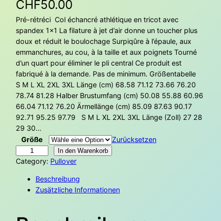
CHF
50.00
Pré-rétréci Col échancré athlétique en tricot avec
spandex 1×1 La filature à jet d’air donne un toucher plus
doux et réduit le boulochage Surpiqûre à l’épaule, aux
emmanchures, au cou, à la taille et aux poignets Tourné
d’un quart pour éliminer le pli central Ce produit est
fabriqué à la demande. Pas de minimum. Größentabelle
S M L XL 2XL 3XL Länge (cm) 68.58 71.12 73.66 76.20
78.74 81.28 Halber Brustumfang (cm) 50.08 55.88 60.96
66.04 71.12 76.20 Ärmellänge (cm) 85.09 87.63 90.17
92.71 95.25 97.79 S M L XL 2XL 3XL Länge (Zoll) 27 28
29 30…
Größe
Zurücksetzen
V
In den Warenkorb
e
Category:
Pullover
r
Beschreibung
r
Zusätzliche Informationen
e
à
s