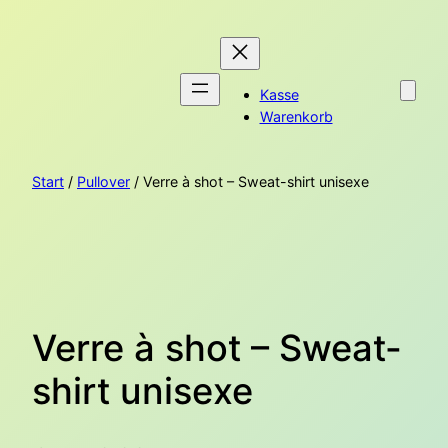
Zum
Inhalt
springen
Kasse
Warenkorb
Start
/
Pullover
/ Verre à shot – Sweat-shirt unisexe
Verre à shot – Sweat-
shirt unisexe